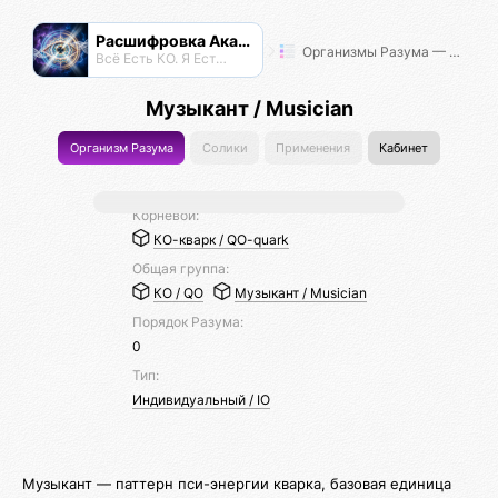
Расшифровка Акаши
Организмы Разума — Таксономия Жизни
Всё Есть КО. Я Есть КО.
Музыкант / Musician
Организм Разума
Солики
Применения
Кабинет
Корневой:
КО-кварк / QO-quark
Общая группа:
КО / QO
Музыкант / Musician
Порядок Разума:
0
Тип:
Индивидуальный / IO
Музыкант — паттерн пси-энергии кварка, базовая единица