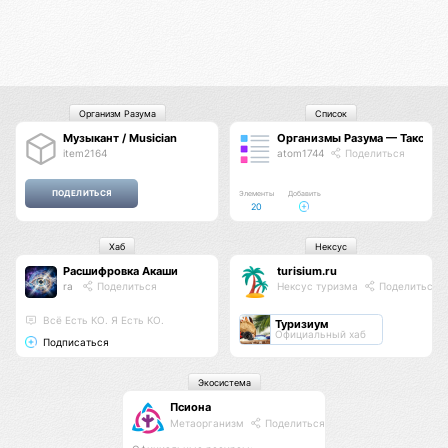
Организм Разума
Список
Музыкант / Musician
Организмы Разума — Таксон
item2164
atom1744
Поделиться
Элементы
Добавить
20
Хаб
Нексус
Расшифровка Акаши
turisium.ru
ra
Поделиться
Нексус туризма
Поделиться
Всё Есть КО. Я Есть КО.
Туризиум
Официальный хаб
Подписаться
Экосистема
Псиона
Метаорганизм
Поделиться