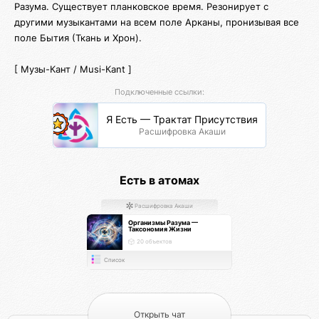
Разума. Существует планковское время. Резонирует с
другими музыкантами на всем поле Арканы, пронизывая все
поле Бытия (Ткань и Хрон).
[ Музы-Кант / Musi-Кant ]
Подключенные ссылки:
Я Есть — Трактат Присутствия
Расшифровка Акаши
Есть в атомах
Расшифровка Акаши
Организмы Разума —
Таксономия Жизни
20 объектов
Список
Открыть чат