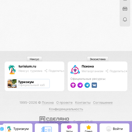
Нексус
Экосистема
turisium.ru
Псиона
Нексус туризма
Поделиться
Метаорганизм
Поделиться
Официальные ресурсы:
Туризиум
Официальный хаб
1995–2026 ©
Псиона
О проекте
Контакты
Соглашение
Конфиденциальность
С нами КО 🕉️
Туризиум
Войти
Чаты
Гринд