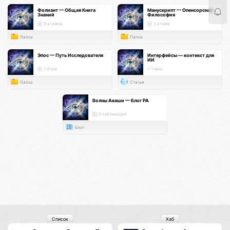
Фолиант — Общая Книга
Манускрипт — Опенсорсная
Знаний
Философия
8 атомов
3 атома
Папка
Папка
Эпос — Путь Исследователя
Интерфейсы — контекст для
ИИ
1 атом
< 1 мин.
Папка
Статья
Волны Акаши — Блог РА
0 публикаций
Блог
Список
Хаб