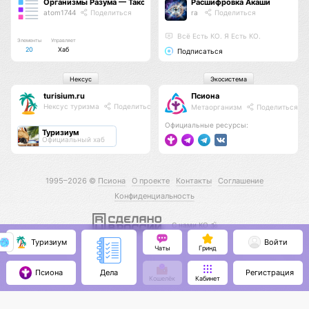
Организмы Разума — Таксономия Жизни
Расшифровка Акаши
atom1744
Поделиться
ra
Поделиться
Всё Есть КО. Я Есть КО.
Элементы
Управляет
20
Хаб
Подписаться
Нексус
Экосистема
turisium.ru
Псиона
Нексус туризма
Поделиться
Метаорганизм
Поделиться
Официальные ресурсы:
Туризиум
Официальный хаб
1995–2026 ©
Псиона
О проекте
Контакты
Соглашение
Конфиденциальность
С нами КО 🕉️
Туризиум
Войти
Чаты
Гринд
Псиона
Регистрация
Дела
Кошелёк
Кабинет