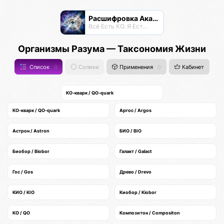
Расшифровка Акаши
Всё Есть КО. Я Есть КО.
Организмы Разума — Таксономия Жизни
Список
0
Солики
Применения
0
Кабинет
КО-кварк / QO-quark
КО-кварк / QO-quark
Аргос / Argos
Астрон / Astron
БИО / BIO
Биобор / Biobor
Галакт / Galact
Гос / Gos
Древо / Drevo
КИО / KIO
Киобор / Kiobor
КО / QO
Композитон / Compositon