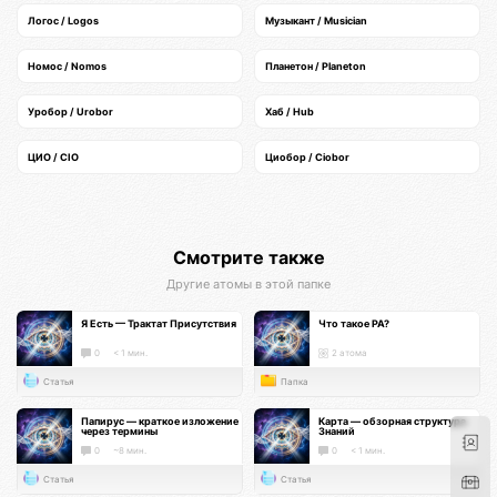
Логос / Logos
Музыкант / Musician
Номос / Nomos
Планетон / Planeton
Уробор / Urobor
Хаб / Hub
ЦИО / CIO
Циобор / Ciobor
Смотрите также
Другие атомы в этой папке
Я Есть — Трактат Присутствия
Что такое РА?
0
< 1 мин.
2 атома
Статья
Папка
Папирус — краткое изложение
Карта — обзорная структура
через термины
Знаний
0
~8 мин.
0
< 1 мин.
Статья
Статья