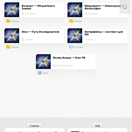
Фолиант — Общая Книга
Манускрипт — Опенсорсная
Знаний
Философия
8 атомов
3 атома
Папка
Папка
Эпос — Путь Исследователя
Интерфейсы — контекст для
ИИ
1 атом
< 1 мин.
Папка
Статья
Волны Акаши — Блог РА
0 публикаций
Блог
Список
Хаб