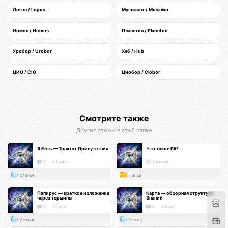
Логос / Logos
Музыкант / Musician
Номос / Nomos
Планетон / Planeton
Уробор / Urobor
Хаб / Hub
ЦИО / CIO
Циобор / Ciobor
Смотрите также
Другие атомы в этой папке
Я Есть — Трактат Присутствия
Что такое РА?
0
< 1 мин.
2 атома
Статья
Папка
Папирус — краткое изложение
Карта — обзорная структура
через термины
Знаний
0
~8 мин.
0
< 1 мин.
Статья
Статья