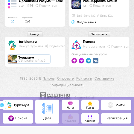
Организмы Разума — Таксономия Жизни
Расшифровка Акаши
atom1744
Поделиться
ra
Поделиться
Всё Есть КО. Я Есть КО.
Элементы
Управляет
20
Хаб
Подписаться
Нексус
Экосистема
turisium.ru
Псиона
Нексус туризма
Поделиться
Метаорганизм
Поделиться
Официальные ресурсы:
Туризиум
Официальный хаб
1995–2026 ©
Псиона
О проекте
Контакты
Соглашение
Конфиденциальность
С нами КО 🕉️
Туризиум
Войти
Чаты
Гринд
Псиона
Регистрация
Дела
Кошелёк
Кабинет