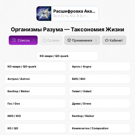
Расшифровка Акаши
Всё Есть КО. Я Есть КО.
Организмы Разума — Таксономия Жизни
Список
0
Солики
Применения
0
Кабинет
КО-кварк / QO-quark
КО-кварк / QO-quark
Аргос / Argos
Астрон / Astron
БИО / BIO
Биобор / Biobor
Галакт / Galact
Гос / Gos
Древо / Drevo
КИО / KIO
Киобор / Kiobor
КО / QO
Композитон / Compositon