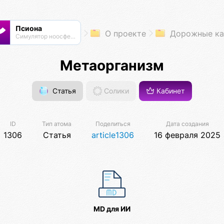
Псиона
О проекте
Дорожные ка
Cимулятор ноосферы
Метаорганизм
Статья
Солики
Кабинет
ID
Тип атома
Поделиться
Дата создания
1306
Статья
article1306
16 февраля 2025
MD для ИИ