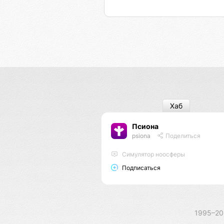
Хаб
Псиона
psiona
Поделиться
Cимулятор ноосферы
Подписаться
1995–2