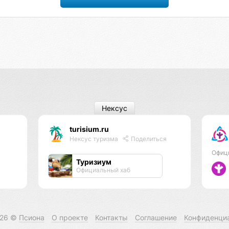
Нексус
turisium.ru
Нексус туризма
Поделиться
Офиц
Туризиум
Официальный хаб
026 ©
Псиона
О проекте
Контакты
Соглашение
Конфиденци