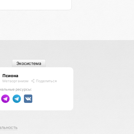
Экосистема
Псиона
Метаорганизм
Поделиться
иальные ресурсы:
альность