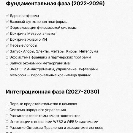
Фундаментальная фаза (2022-2026)
✅ Ядро платформы
✅ Базовый функционал платформы
✅ Формализация философской системы
✅ Доктрина Метаорганизма
✅ Доктрина Живого ИИ
✅ Первые логосы
✅ Запуск Агоры, Электы, Метары, Киоры, Интегрума
◻️ Экосистема франшиз и партнерских программ
◻️ Запуск экономики метаорганизма
◻️ Эмет — ИИ-инструменты, управление Пуфлерами
◻️ Меморон — персональные хранилища данных
Интеграционная фаза (2027-2030)
◻️ Первые представительства в номосах
◻️ Система народного управления
◻️ Развитие экосистемы смарт-контрактов
◻️ Интеграции с внешними WEB2 и WEB3-системами
◻️ Развитие Октархии Правления и экосистемы логосов