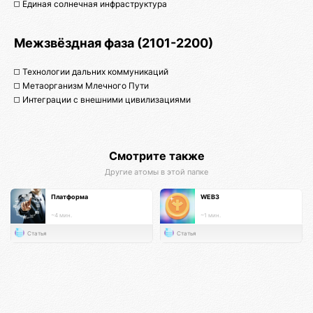
◻️ Единая солнечная инфраструктура
Межзвёздная фаза (2101-2200)
◻️ Технологии дальних коммуникаций
◻️ Метаорганизм Млечного Пути
◻️ Интеграции с внешними цивилизациями
Смотрите также
Другие атомы в этой папке
Платформа
WEB3
~4 мин.
~1 мин.
Статья
Статья