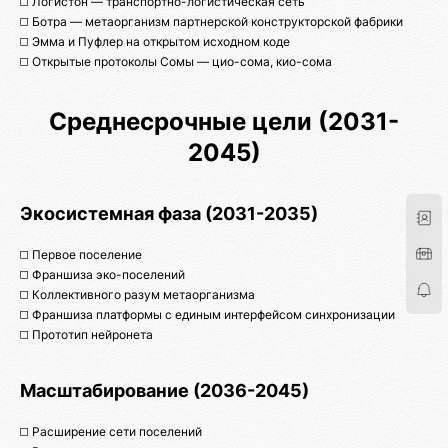
◻️ Логистон — транспортно-логистическая сеть
◻️ Ботра — метаорганизм партнерской конструкторской фабрики
◻️ Эмма и Пуфлер на открытом исходном коде
◻️ Открытые протоколы Сомы — цио-сома, кио-сома
Среднесрочные цели (2031-
2045)
Экосистемная фаза (2031-2035)
◻️ Первое поселение
◻️ Франшиза эко-поселений
◻️ Коллективного разум метаорганизма
◻️ Франшиза платформы с единым интерфейсом синхронизации
◻️ Прототип нейронета
Масштабирование (2036-2045)
◻️ Расширение сети поселений