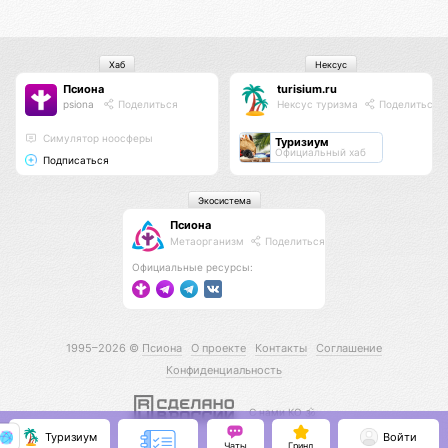
Хаб
Нексус
Псиона
turisium.ru
psiona
Поделиться
Нексус туризма
Поделиться
Cимулятор ноосферы
Туризиум
Официальный хаб
Подписаться
Экосистема
Псиона
Метаорганизм
Поделиться
Официальные ресурсы:
1995–2026 ©
Псиона
О проекте
Контакты
Соглашение
Конфиденциальность
С нами КО 🕉️
Туризиум
Войти
Чаты
Гринд