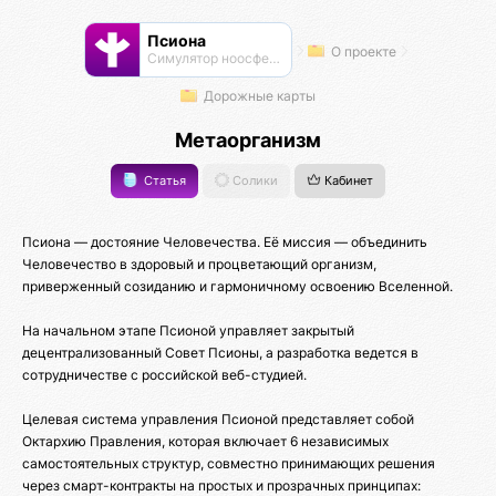
Псиона
О проекте
Cимулятор ноосферы
Дорожные карты
Метаорганизм
Статья
Солики
Кабинет
Псиона — достояние Человечества. Её миссия — объединить
Человечество в здоровый и процветающий организм,
приверженный созиданию и гармоничному освоению Вселенной.
На начальном этапе Псионой управляет закрытый
децентрализованный Совет Псионы, а разработка ведется в
сотрудничестве с российской веб-студией.
Целевая система управления Псионой представляет собой
Октархию Правления, которая включает 6 независимых
самостоятельных структур, совместно принимающих решения
через смарт-контракты на простых и прозрачных принципах: