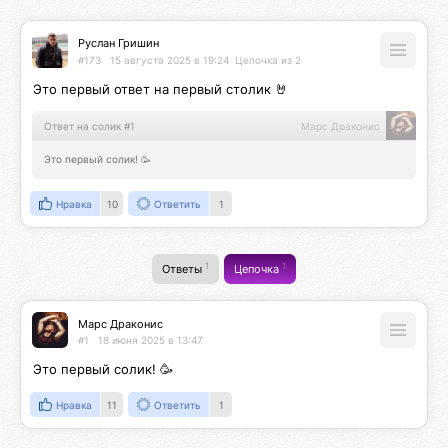
Руслан Гришин
#173
15 августа 2025 в 19:24
Цепочка из 2
Это первый ответ на первый столик 🤘
Ответ на солик #1
Марс Драконис
Это первый солик! 🥳
Нравка
10
Ответить
1
1
1
Ответы
Цепочка
Марс Драконис
#1
18 июня 2025 в 13:47
Это первый солик! 🥳
Нравка
11
Ответить
1