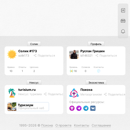
Солик
Профиль
Солик #173
Руслан Гришин
solik173
Поделиться
id146321
Поделиться
Нравки
Ответы
Цепочка
Уровень
Соликов
Контакты
10
1
2
16
0
Нексус
Экосистема
turisium.ru
Псиона
Нексус туризма
Поделиться
Метаорганизм
Поделиться
Официальные ресурсы:
Туризиум
Официальный хаб
1995–2026 ©
Псиона
О проекте
Контакты
Соглашение