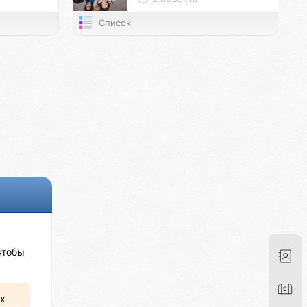
Список
чтобы
х