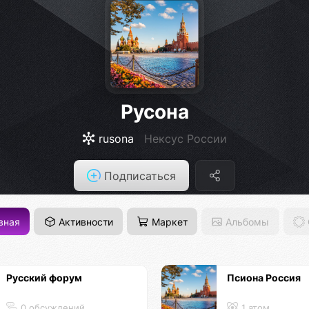
Русона
rusona
Нексус России
Подписаться
вная
Активности
Маркет
Альбомы
Русский форум
Псиона Россия
0 обсуждений
1 атом