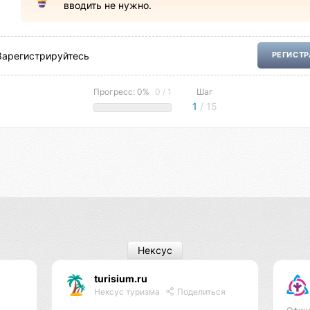
вводить не нужно.
Зарегистрируйтесь
РЕГИСТ
Прогресс: 0%
0 / 1
Шаг
1
/ 15
Нексус
turisium.ru
Нексус туризма
Поделиться