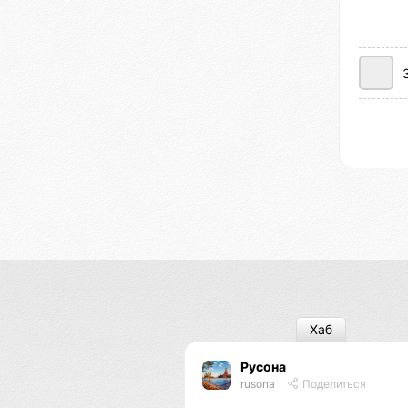
Хаб
Русона
rusona
Поделиться