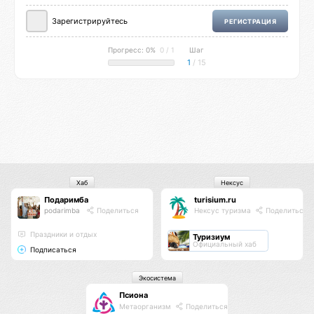
Зарегистрируйтесь
РЕГИСТРАЦИЯ
Прогресс: 0%
0 / 1
Шаг
1
/ 15
Хаб
Нексус
Подаримба
turisium.ru
podarimba
Поделиться
Нексус туризма
Поделиться
Праздники и отдых
Туризиум
Официальный хаб
Подписаться
Экосистема
Псиона
Метаорганизм
Поделиться