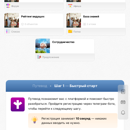
Форум
Афиша
Рейтинг ведущих
База знаний
0 объектов
2 атома
Список
Папка
Сотрудничество
Предложение
Путевод
•
Шаг 1
—
Быстрый старт
Путевод познакомит вас с платформой и поможет быстро
разобраться. Пройдите регистрацию через телеграм-бота,
чтобы перейти к следующему шагу.
Регистрация занимает
10 секунд
— никаких
данных вводить не нужно.