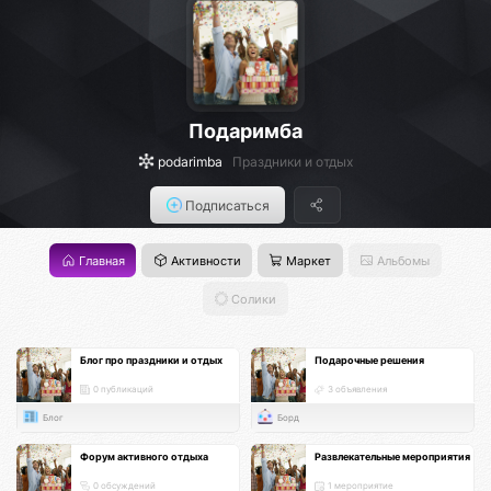
Подаримба
podarimba
Праздники и отдых
Подписаться
Главная
Активности
Маркет
Альбомы
Солики
Блог про праздники и отдых
Подарочные решения
0 публикаций
3 объявления
Блог
Борд
Форум активного отдыха
Развлекательные мероприятия
0 обсуждений
1 мероприятие