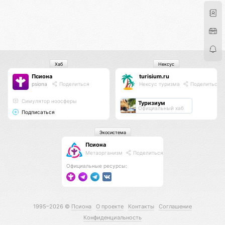
Хаб
Нексус
Псиона
turisium.ru
psiona
Поделиться
Нексус туризма
Поделиться
Cимулятор ноосферы
Туризиум
Официальный хаб
Подписаться
Экосистема
Псиона
Метаорганизм
Поделиться
Официальные ресурсы:
1995–2026 ©
Псиона
О проекте
Контакты
Соглашение
Конфиденциальность