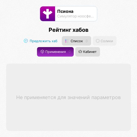
Псиона
Cимулятор ноосферы
Рейтинг хабов
Предложить хаб
Список
0
Солики
Применения
0
Кабинет
Не применяется для значений параметров