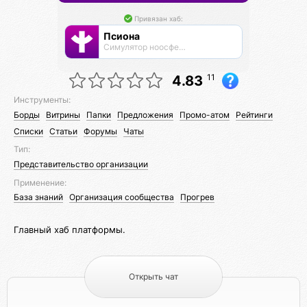
Привязан хаб:
Псиона
Cимулятор ноосферы
11
4.83
Инструменты:
Борды
Витрины
Папки
Предложения
Промо-атом
Рейтинги
Списки
Статьи
Форумы
Чаты
Тип:
Представительство организации
Применение:
База знаний
Организация сообщества
Прогрев
Главный хаб платформы.
Открыть чат