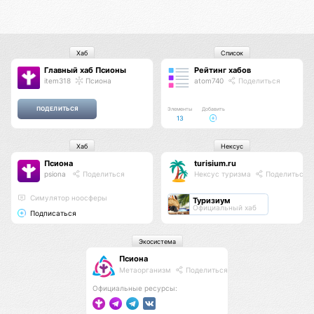
Хаб
Список
Главный хаб Псионы
Рейтинг хабов
item318
Псиона
atom740
Поделиться
Элементы
Добавить
13
Хаб
Нексус
Псиона
turisium.ru
psiona
Поделиться
Нексус туризма
Поделиться
Cимулятор ноосферы
Туризиум
Официальный хаб
Подписаться
Экосистема
Псиона
Метаорганизм
Поделиться
Официальные ресурсы: