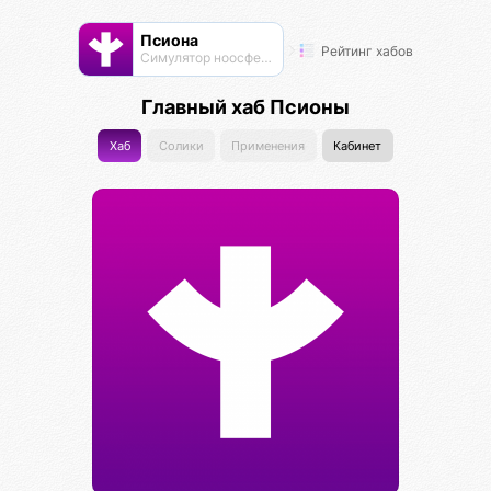
Псиона
Рейтинг хабов
Cимулятор ноосферы
Главный хаб Псионы
Хаб
Солики
Применения
Кабинет