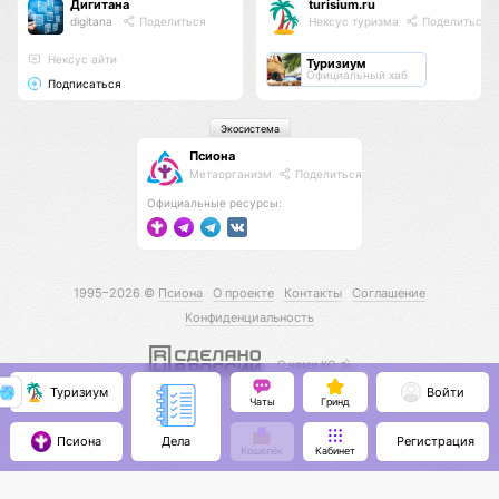
Дигитана
turisium.ru
digitana
Поделиться
Нексус туризма
Поделиться
Нексус айти
Туризиум
Официальный хаб
Подписаться
Экосистема
Псиона
Метаорганизм
Поделиться
Официальные ресурсы:
1995–2026 ©
Псиона
О проекте
Контакты
Соглашение
Конфиденциальность
С нами КО 🕉️
Туризиум
Войти
Чаты
Гринд
Псиона
Регистрация
Дела
Кошелёк
Кабинет