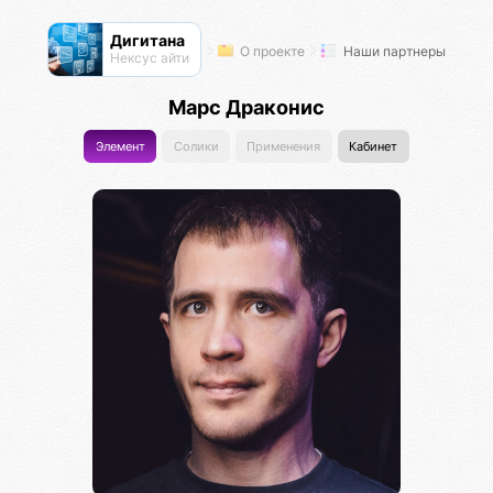
Дигитана
О проекте
Наши партнеры
Нексус айти
Марс Драконис
Элемент
Солики
Применения
Кабинет