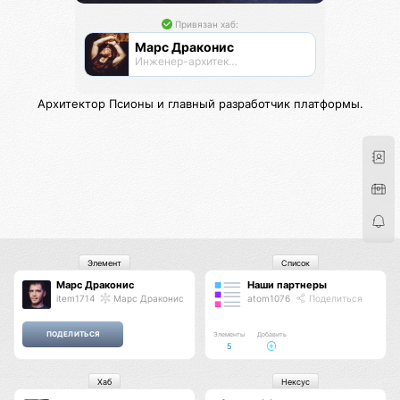
Привязан хаб:
Марс Драконис
Инженер-архитектор
Архитектор Псионы и главный разработчик платформы.
Элемент
Список
Марс Драконис
Наши партнеры
item1714
Марс Драконис
atom1076
Поделиться
Элементы
Добавить
5
Хаб
Нексус