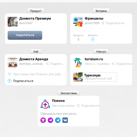
Продукт
Витрина
Домиста Премиум
Франшизы
item1647
atom1509
Поделиться
Продукты
Добавить
2
Хаб
Нексус
Домиста Аренда
turisium.ru
domista_arenda
Поделиться
Нексус туризма
Поделиться
Пространства Псионы для работы и отдыха
Туризиум
Официальный хаб
Подписаться
Экосистема
Псиона
Метаорганизм
Поделиться
Официальные ресурсы: