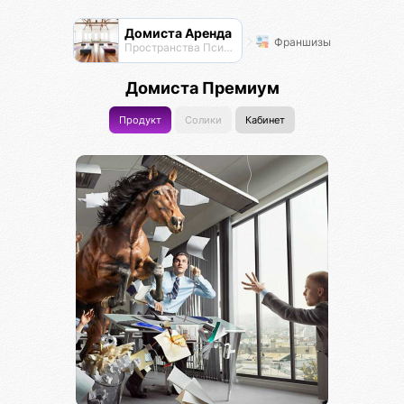
Домиста Аренда
Франшизы
Пространства Псионы для работы и отдыха
Домиста Премиум
Продукт
Солики
Кабинет