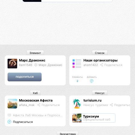
Элемент
Список
Марс Драконис
Наши организаторы
item1545
Марс Драконис
atom1422
Поделиться
Элементы
Добавить
2
Хаб
Нексус
Московская Афиста
turisium.ru
afista_msk
Поделиться
Нексус туризма
Поделиться
Афиста Лаб Москвы и Подпосковья
Туризиум
Официальный хаб
Подписаться
Экосистема