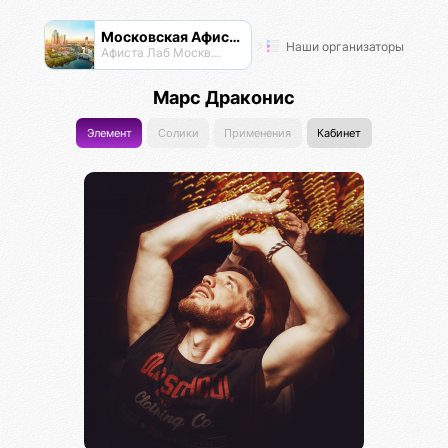
Московская Афиста
Наши организаторы
Афиста Лаб Москвы и Подпосковья
Марс Драконис
Элемент
Солики
Применения
Кабинет