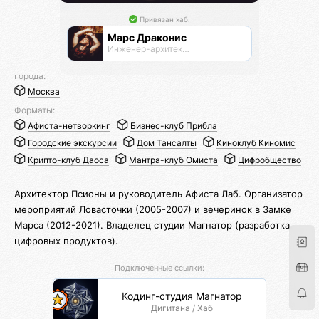
Привязан хаб:
Марс Драконис
Инженер-архитектор
Города:
Москва
Форматы:
Афиста-нетворкинг
Бизнес-клуб Прибла
Городские экскурсии
Дом Тансалты
Киноклуб Киномис
Крипто-клуб Даоса
Мантра-клуб Омиста
Цифробщество
Архитектор Псионы и руководитель Афиста Лаб. Организатор
мероприятий Ловасточки (2005-2007) и вечеринок в Замке
Марса (2012-2021). Владелец студии Магнатор (разработка
цифровых продуктов).
Подключенные ссылки:
Кодинг-студия Магнатор
Дигитана / Хаб