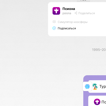
Псиона
psiona
Поделиться
Cимулятор ноосферы
Подписаться
1995–2
Ту
П