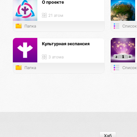
О проекте
21 атом
Папка
Список
Культурная экспансия
3 атома
Папка
Список
Хаб