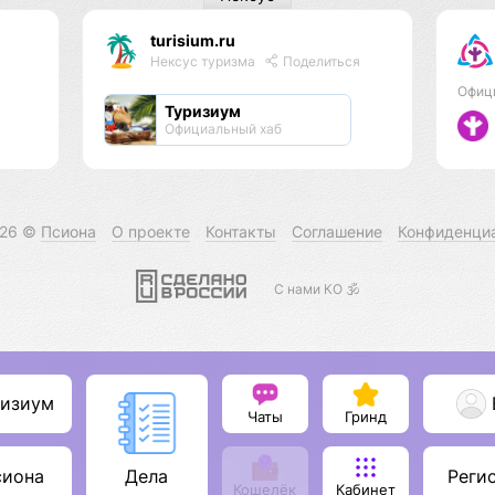
turisium.ru
Нексус туризма
Поделиться
Офиц
Туризиум
Официальный хаб
026 ©
Псиона
О проекте
Контакты
Соглашение
Конфиденци
С нами КО 🕉️
ризиум
Чаты
Гринд
сиона
Реги
Дела
Кошелёк
Кабинет