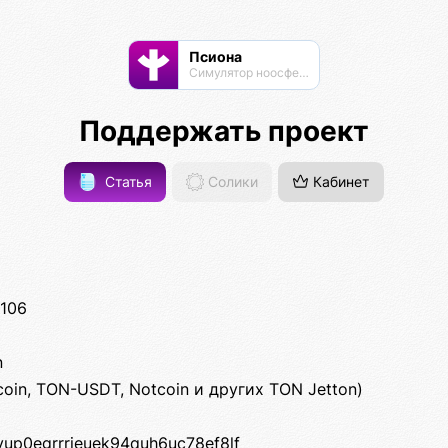
Псиона
Cимулятор ноосферы
Поддержать проект
Статья
Солики
Кабинет
106
n
coin, TON-USDT, Notcoin и других TON Jetton)
9vup0egrrrjeuek94quh6uc78ef8lf