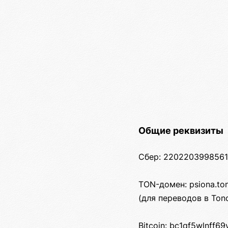
Общие реквизиты
Сбер: 2202203998561
TON-домен: psiona.to
(для переводов в Ton
Bitcoin: bc1qf5wlnff6