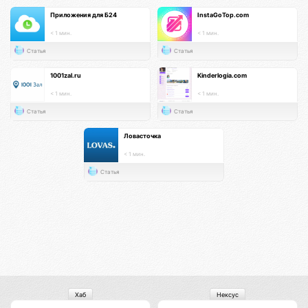
Приложения для Б24
InstaGoTop.com
< 1 мин.
< 1 мин.
Статья
Статья
1001zal.ru
Kinderlogia.com
< 1 мин.
< 1 мин.
Статья
Статья
Ловасточка
< 1 мин.
Статья
Хаб
Нексус