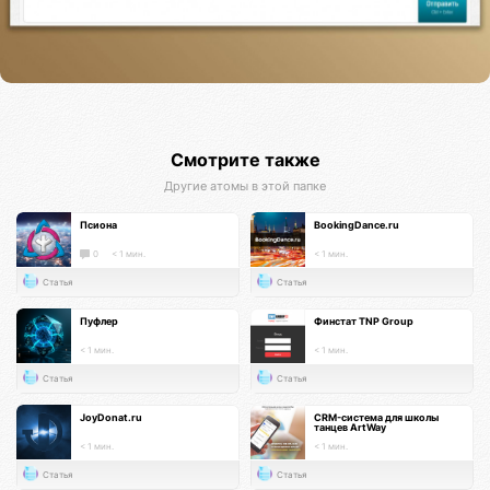
Смотрите также
Другие атомы в этой папке
Псиона
BookingDance.ru
0
< 1 мин.
< 1 мин.
Статья
Статья
Пуфлер
Финстат TNP Group
< 1 мин.
< 1 мин.
Статья
Статья
JoyDonat.ru
CRM-система для школы
танцев ArtWay
< 1 мин.
< 1 мин.
Статья
Статья