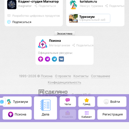
Кодинг-студия Магнатор
turisium.ru
magnator
Поделиться
Нексус туризма
Поделиться
Разработка цифровых продуктов
Туризиум
Официальный хаб
Подписаться
Экосистема
Псиона
Метаорганизм
Поделиться
Официальные ресурсы:
1995–2026 ©
Псиона
О проекте
Контакты
Соглашение
Конфиденциальность
С нами КО 🕉️
Туризиум
Войти
Чаты
Гринд
Псиона
Регистрация
Дела
Кошелёк
Кабинет