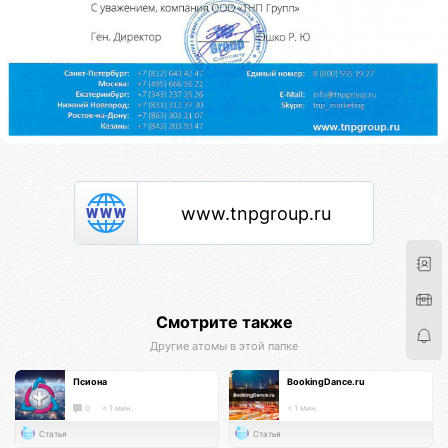
www.tnpgroup.ru
Смотрите также
Другие атомы в этой папке
Псиона
BookingDance.ru
0
< 1 мин.
< 1 мин.
Статья
Статья