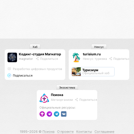
Хаб
Нексус
Кодинг-студия Магнатор
turisium.ru
magnator
Поделиться
Нексус туризма
Поделиться
Разработка цифровых продуктов
Туризиум
Официальный хаб
Подписаться
Экосистема
Псиона
Метаорганизм
Поделиться
Официальные ресурсы:
1995–2026 ©
Псиона
О проекте
Контакты
Соглашение