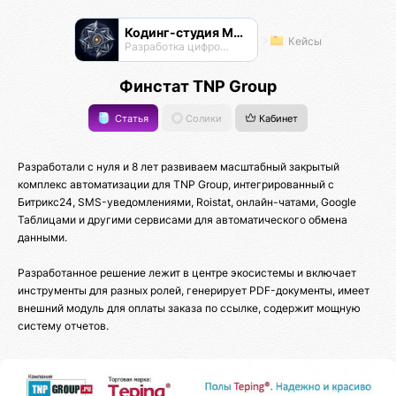
Кодинг-студия Магнатор
Кейсы
Разработка цифровых продуктов
Финстат TNP Group
Статья
Солики
Кабинет
Разработали с нуля и 8 лет развиваем масштабный закрытый
комплекс автоматизации для TNP Group, интегрированный с
Битрикс24, SMS-уведомлениями, Roistat, онлайн-чатами, Google
Таблицами и другими сервисами для автоматического обмена
данными.
Разработанное решение лежит в центре экосистемы и включает
инструменты для разных ролей, генерирует PDF-документы, имеет
внешний модуль для оплаты заказа по ссылке, содержит мощную
систему отчетов.