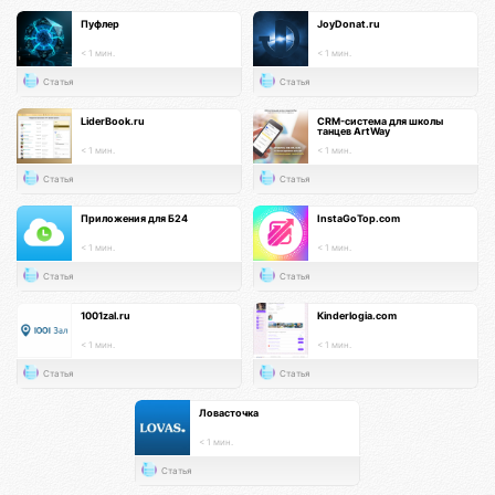
Пуфлер
JoyDonat.ru
< 1 мин.
< 1 мин.
Статья
Статья
LiderBook.ru
CRM-система для школы
танцев ArtWay
< 1 мин.
< 1 мин.
Статья
Статья
Приложения для Б24
InstaGoTop.com
< 1 мин.
< 1 мин.
Статья
Статья
1001zal.ru
Kinderlogia.com
< 1 мин.
< 1 мин.
Статья
Статья
Ловасточка
< 1 мин.
Статья