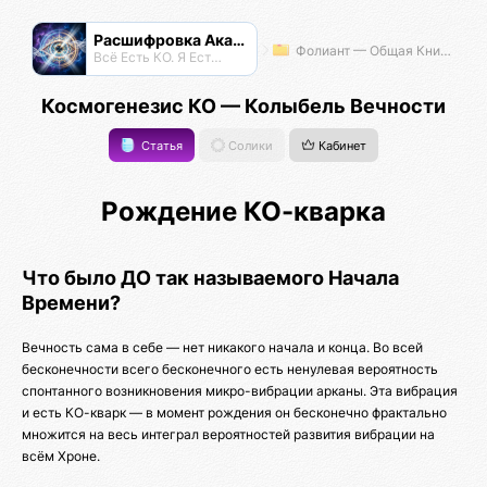
Расшифровка Акаши
Фолиант — Общая Книга Знаний
Всё Есть КО. Я Есть КО.
Космогенезис КО — Колыбель Вечности
Статья
Солики
Кабинет
Рождение КО-кварка
Что было ДО так называемого Начала
Времени?
Вечность сама в себе — нет никакого начала и конца. Во всей
бесконечности всего бесконечного есть ненулевая вероятность
спонтанного возникновения микро-вибрации арканы. Эта вибрация
и есть КО-кварк — в момент рождения он бесконечно фрактально
множится на весь интеграл вероятностей развития вибрации на
всём Хроне.