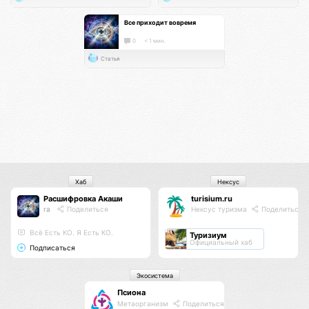
Все приходит вовремя
0
< 1 мин.
Статья
Хаб
Нексус
Расшифровка Акаши
turisium.ru
ra
Поделиться
Нексус туризма
Поделиться
Всё Есть КО. Я Есть КО.
Туризиум
Официальный хаб
Подписаться
Экосистема
Псиона
Метаорганизм
Поделиться