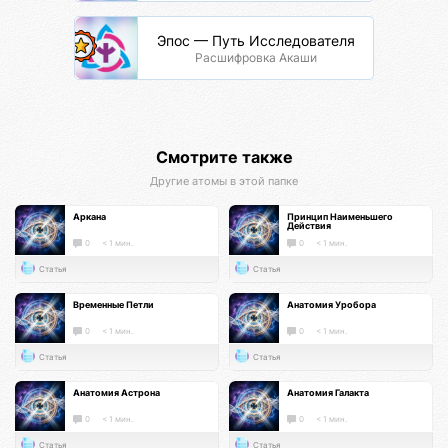
Эпос — Путь Исследователя
Расшифровка Акаши
Смотрите также
Другие атомы в этой папке
Аркана
Принцип Наименьшего
Действия
0
< 1 мин.
0
< 1 мин.
Статья
Статья
Временные Петли
Анатомия Уробора
0
< 1 мин.
0
< 1 мин.
Статья
Статья
Анатомия Астрона
Анатомия Галакта
0
< 1 мин.
0
< 1 мин.
Статья
Статья