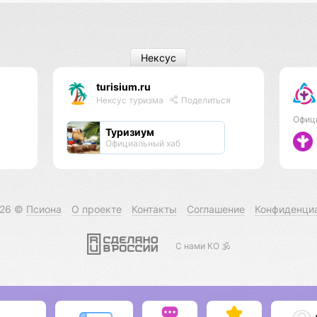
Нексус
turisium.ru
Нексус туризма
Поделиться
Офиц
Туризиум
Официальный хаб
026 ©
Псиона
О проекте
Контакты
Соглашение
Конфиденци
С нами КО 🕉️