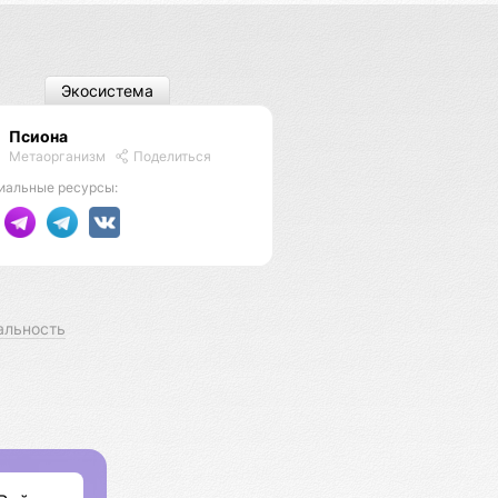
Экосистема
Псиона
Метаорганизм
Поделиться
иальные ресурсы:
альность