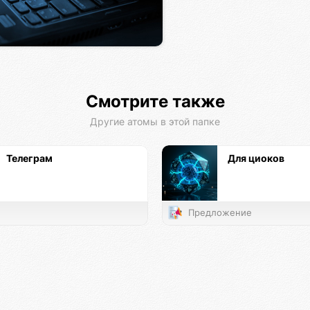
Смотрите также
Другие атомы в этой папке
Телеграм
Для циоков
Предложение