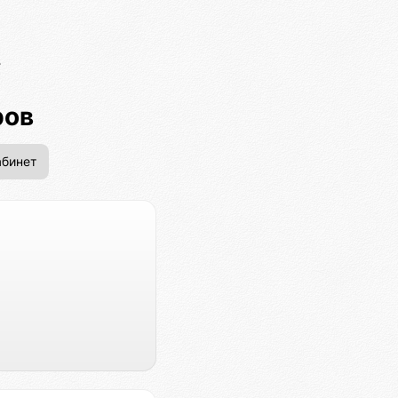
ров
бинет