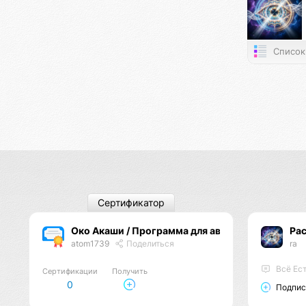
Список
Сертификатор
Око Акаши / Программа для авторов
Ра
atom1739
Поделиться
ra
Всё Ест
Сертификации
Получить
0
Подпис