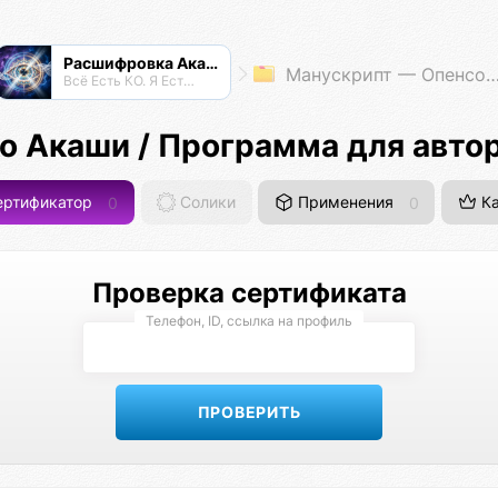
Расшифровка Акаши
Манускрипт — Опенсорсная Философия
Всё Есть КО. Я Есть КО.
о Акаши / Программа для авто
ртификатор
0
Солики
Применения
0
Ка
Проверка сертификата
Телефон, ID, ссылка на профиль