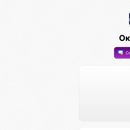
Ок
Се