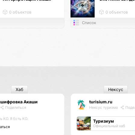
0 объектов
0 объектов
Список
Хаб
Нексус
сшифровка Акаши
turisium.ru
Поделиться
Нексус туризма
Поде
ь КО. Я Есть КО.
Туризиум
Официальный хаб
аться