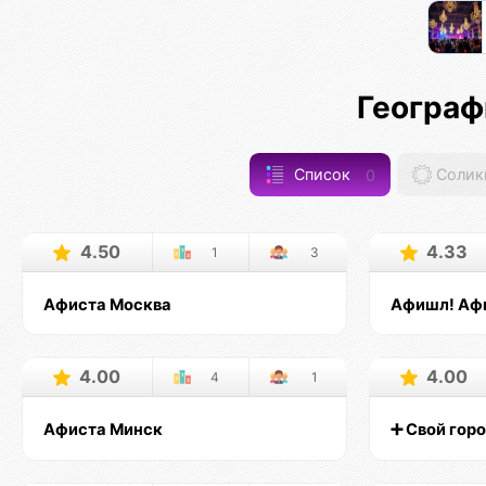
Географ
Список
0
Солик
4.50
4.33
1
3
Афиста Москва
Афишл! Аф
4.00
4.00
4
1
Афиста Минск
➕ Свой гор